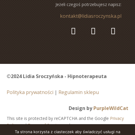
Jeżeli czegoś potrzebujesz napisz:
kontakt@lidiasroczynska.pl
©2024 Lidia Sroczyńska - Hipnoterapeuta
Polityka prywatności
|
Regulamin sklepu
Design by
PurpleWildCat
This site is protected by reCAPTCHA and the Google
Privacy
Policy
and
Terms of Service
apply.
Ta strona korzysta z ciasteczek aby świadczyć usługi na