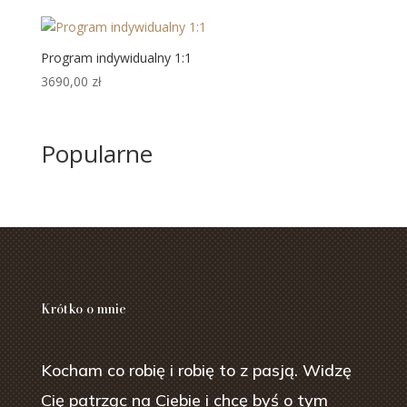
Program indywidualny 1:1
3690,00
zł
Popularne
Krótko o mnie
Kocham co robię i robię to z pasją. Widzę
Cię patrząc na Ciebie
i chcę byś o tym